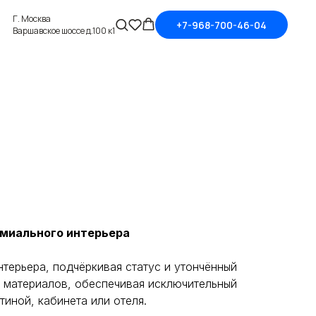
Г. Москва
+7-968-700-46-04
Варшавское шоссе д.100 к1
миального интерьера
терьера, подчёркивая статус и утончённый
х материалов, обеспечивая исключительный
тиной, кабинета или отеля.