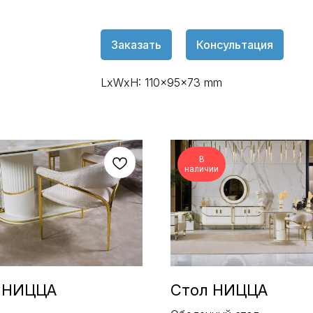
Заказать
Консультация
LxWxH: 110x95x73 mm
В
наличии
 НИЦЦА
Стол НИЦЦА