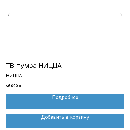
ТВ-тумба НИЦЦА
К
НИЦЦА
К
46 000
р.
189
Подробнее
Добавить в корзину