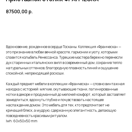
87500,00
р.
Добавить в корзину
Вдохновение, рожденное в сердце Тосканы. Коллекция «Франческа» —
это признание в любви вечной красоте, гармонии и уюту, которыми
славится колыбель Ренессанса. Турецкие мастера бережно перенесли
дух старинных итальянских вилл в современный дом, сохранив тепло
натуральных оттенков, благородную плавность линий и ощущение
спокойной, непреходящей роскоши.
Каждый предмет мебели в коллекции «Франческа» — словно винтажная
находка с историей: мягкие, окутывающие ткани, патинированные
нотки в декоре и продуманный до мелочей комфорт, который заставляет
замедлиться, вдохнуть глубже и почувствовать настоящее
наслаждение домом. Это мебель для тех, кто предпочитает не
кричащий блеск, а мудрую, сдержанную элегантность, делающую
повседневность красивым ритуалом.
lwh: 60x50x50 mm