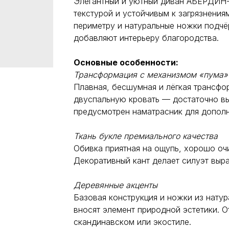
Элегантный и уютный диван АБЕРДИН-2
текстурой и устойчивым к загрязнени
периметру и натуральные ножки подчё
добавляют интерьеру благородства.
Основные особенности:
Трансформация с механизмом «пума»
Плавная, бесшумная и лёгкая трансфо
двуспальную кровать — достаточно вы
предусмотрен наматрасник для дополн
Ткань букле премиального качества
Обивка приятная на ощупь, хорошо оч
Декоративный кант делает силуэт выр
Деревянные акценты
Базовая конструкция и ножки из нату
вносят элемент природной эстетики. О
скандинавском или экостиле.