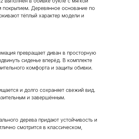
 выполнен в обивке букле с мягкой
ям покрытием. Деревянное основание по
ркивают тёплый характер модели и
рмация превращает диван в просторную
двинуть сиденье вперёд. В комплекте
ительного комфорта и защиты обивки.
ищается и долго сохраняет свежий вид.
азительным и завершённым.
рального дерева придают устойчивость и
тлично смотрится в классическом,