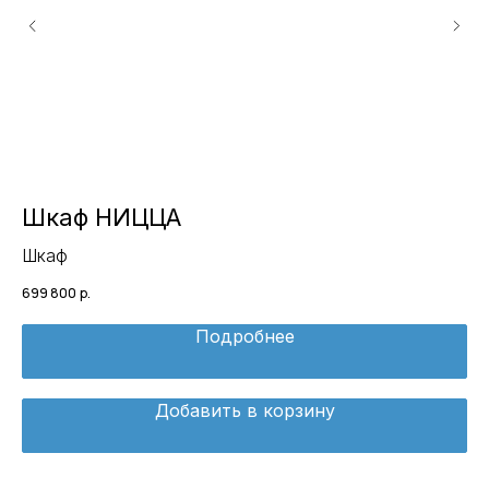
Шкаф НИЦЦА
К
Шкаф
К
699 800
р.
189
Подробнее
Добавить в корзину